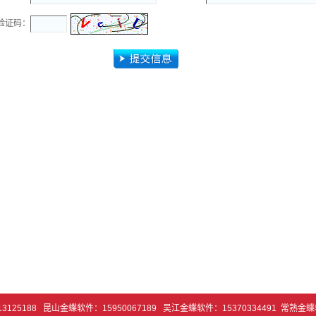
验证码：
3125188 昆山金蝶软件：15950067189 吴江金蝶软件：15370334491 常熟金