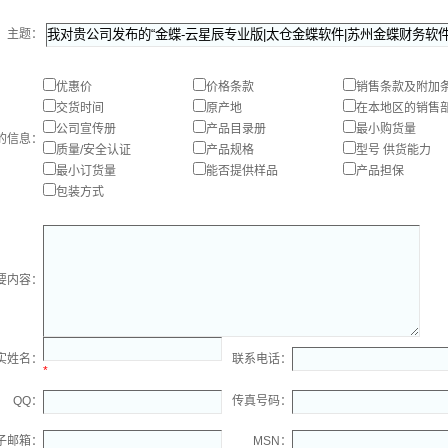
主题：
优惠价
价格条款
销售条款及附加
交货时间
原产地
在本地区的销售
公司宣传册
产品目录册
最小购货量
的信息：
质量/安全认证
产品规格
型号 供货能力
最小订货量
能否提供样品
产品担保
包装方式
要内容：
实姓名：
联系电话：
*
QQ：
传真号码：
子邮箱：
MSN：